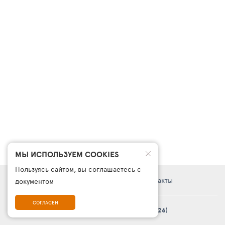
МЫ ИСПОЛЬЗУЕМ COOKIES
Пользуясь сайтом, вы соглашаетесь с
Правовая информация
Поддержка
Контакты
документом
СОГЛАСЕН
© Платформа «ТурСайт Про» в.5.2.0 (2003 - 2026)